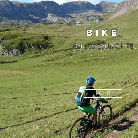
BIKE
Genussradeln & MTB
MEHR