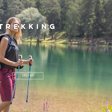
TREKKING
Berge erleben
MEHR