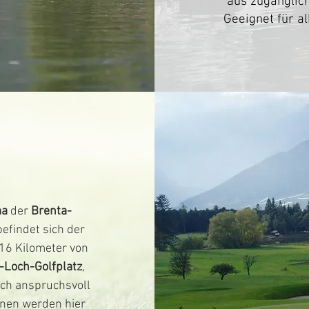
aus zugänglich
Geeignet für a
ma
der
Brenta-
efindet sich der
 16 Kilometer von
-Loch-Golfplatz
,
sch anspruchsvoll
enen werden hier