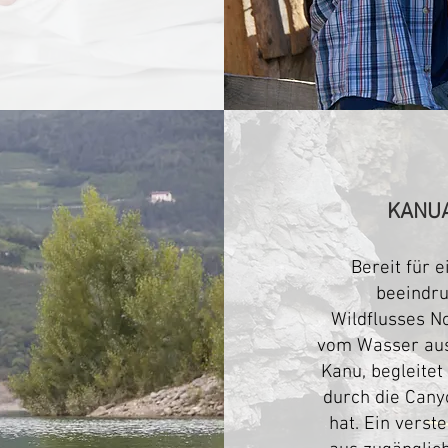
KANUA
Bereit für 
beeindru
Wildflusses N
vom Wasser au
Kanu, begleitet
durch die Canyo
hat. Ein vers