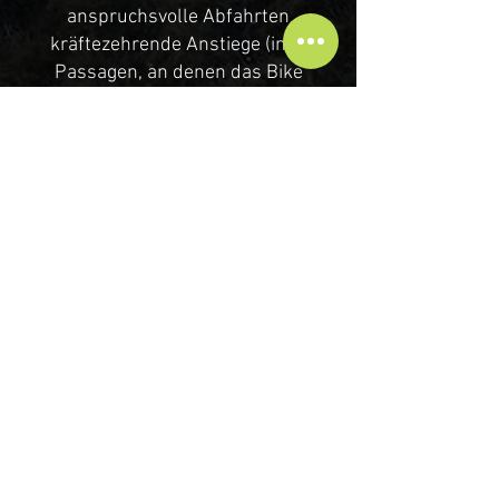
anspruchsvolle Abfahrten
kräftezehrende Anstiege (inkl.
Passagen, an denen das Bike
geschoben oder getragen werden
muss) Sie können Ihre Tour auf
Wunsch direkt vom Hotel Miraval
aus starten.
ENTDECKEN SIE IHRE
LIEBLINGSBIKETOUR
Eine Auswahl der besten Bikestrecken
im Trentino.
Alle Strecken wurden von
einheimischen Guides erfasst, für GPS
aufbereitet und mit detaillierten Infos
wie Anteil an Singletrails, Steigungen
und Schwierigkeitsgrad versehen.