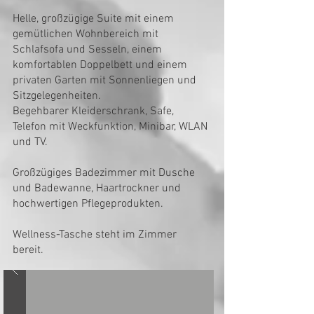
Helle, großzügige Suite mit einem
gemütlichen Wohnbereich mit
Schlafsofa und Sesseln, einem
komfortablen Doppelbett und einem
privaten Garten mit Sonnenliegen und
Sitzgelegenheiten.
Begehbarer Kleiderschrank, Safe,
Telefon mit Weckfunktion, Minibar, WLAN
und TV.
Großzügiges Badezimmer mit Dusche
und Badewanne, Haartrockner und
hochwertigen Pflegeprodukten.
Wellness-Tasche steht im Zimmer
bereit.