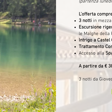
(partenza lunedì
L’offerta compr
3 notti
in mezza
Escursione rige
le Malghe della
Intrigo a Castel
Trattamento Co
A
ccesso alla
Sp
A partire da € 
3 notti da Giove