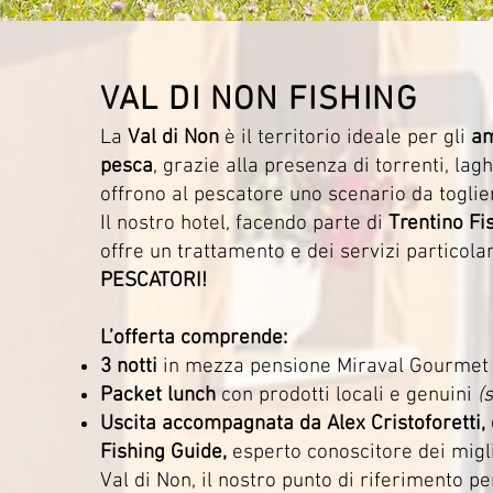
VAL DI NON FISHING
La
Val di Non
è il territorio ideale per gli
am
pesca
, grazie alla presenza di torrenti, lag
offrono al pescatore uno scenario da togliere
Il nostro hotel, facendo parte di
Trentino Fi
offre un trattamento e dei servizi particolar
PESCATORI!
L’offerta comprende:
3 notti
in mezza pensione Miraval Gourmet
Packet lunch
con prodotti locali e genuini
(
Uscita accompagnata da Alex Cristoforetti, 
Fishing Guide,
esperto conoscitore dei migli
Val di Non, il nostro punto di riferimento p