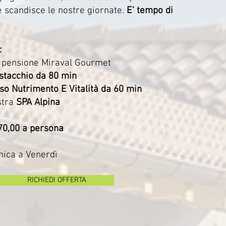
e scandisce le nostre giornate.
E’ tempo di
:
 pensione Miraval Gourmet
istacchio da 80 min
so Nutrimento E Vitalità da 60 min
stra
SPA Alpina
570,00 a persona
nica a Venerdì
RICHIEDI OFFERTA