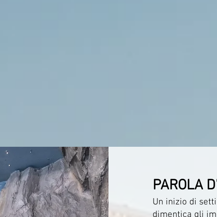
PAROLA
D
Un inizio di set
dimentica gli im