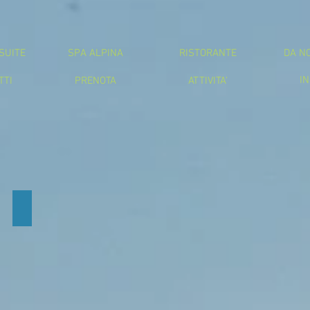
SUITE
SPA ALPINA
RISTORANTE
DA N
IN
TTI
PRENOTA
ATTIVITA'
FUGA DALLA CITTA'
Relax
in
montagna