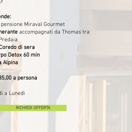
)
!
ende:
 pensione Miraval Gourmet
nerante
accompagnati da Thomas tra
 Predaia
 Coredo di sera
rpo Detox 60 min
a Alpina
385,00 a persona
dì a Lunedì
RICHIEDI OFFERTA