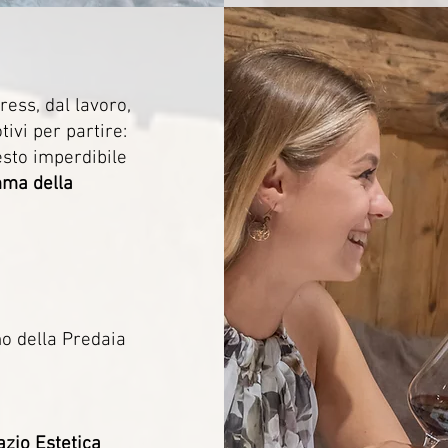
tress, dal lavoro,
tivi per partire:
esto imperdibile
mma della
no della Predaia
azio Estetica