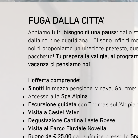
FUGA DALLA CITTA'
Abbiamo tutti
bisogno di una pausa
: dallo s
dalla routine quotidiana… Ci sono infiniti mo
noi ti proponiamo un ulteriore pretesto, qu
pacchetto!
Tu prepara la valigia, al progra
vacanza ci pensiamo noi!
L'offerta comprende:
5 notti
in mezza pensione Miraval Gourmet
Accesso alla
Spa Alpina
Escursione guidata
con Thomas sull’Altipia
Visita a Castel Valer
Degustazione Cantina Laste Rosse
Visita al Parco Fluviale Novella
Buono da € 25.00
da usufruire presso lo
Sp