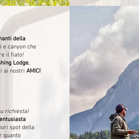
anti della
hi e canyon che
 il fiato!
shing Lodge
,
i ai nostri
AMICI
su richiesta)
entusiasta
ori spot della
er quanto