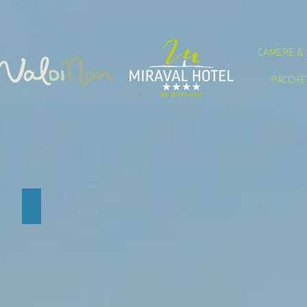
CAMERE & 
PACCHE
PAROLA D'ORDINE: BENESSERE
pacchetto
benessere