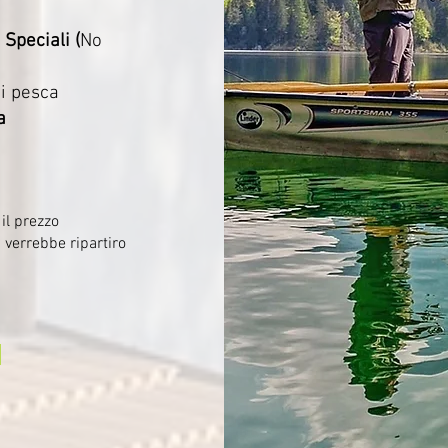
Speciali (
No
di pesca
a
il prezzo
a verrebbe ripartiro