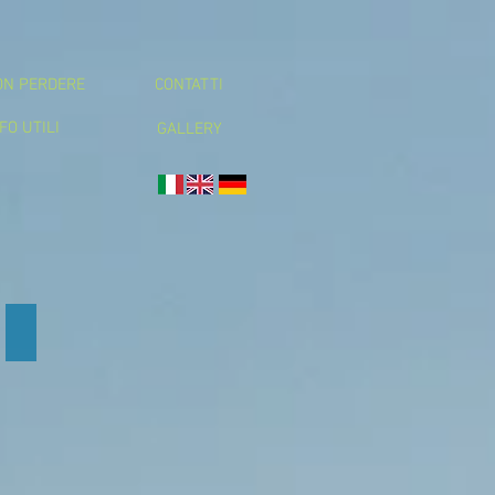
ON PERDERE
CONTATTI
FO UTILI
GALLERY
WEEKEND LUNGO
Spa
e
castelli