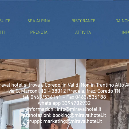
SUITE
SPA ALPINA
RISTORANTE
DA NO
TTI
PRENOTA
ATTIVITA'
INF
iraval hotel si trova a Coredo, in Val di Non in Trentino Alto A
via G. Marconi, 12 – 38012 Predaia, fraz. Coredo TN
tel. 0463/536141 – Fax 0463/536188
whats app 3394702932
informazioni:
info@miravalhotel.it
prenotazioni:
booking@miravalhotel.it
gruppi:
marketing@miravalhotel.it