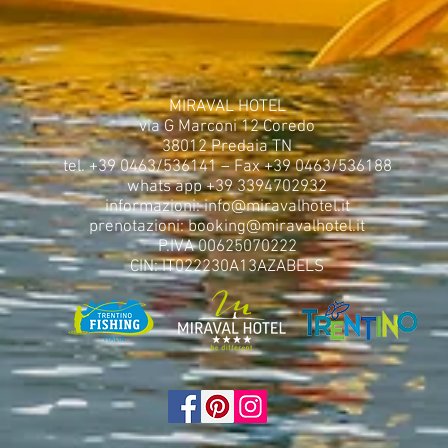
MIRAVAL HOTEL
via G Marconi 12 Coredo
38012 Predaia TN
tel. +39 0463/536141 – Fax +39 0463/536188
whats app +39 3394702932
informazioni:
info@miravalhotel.it
prenotazioni:
booking@miravalhotel.it
P.IVA 00625070222
CIN: IT022230A13AZABELS