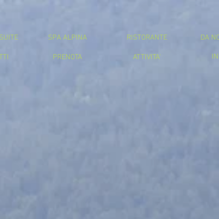
SUITE
SPA ALPINA
RISTORANTE
DA N
IN
TTI
PRENOTA
ATTIVITA'