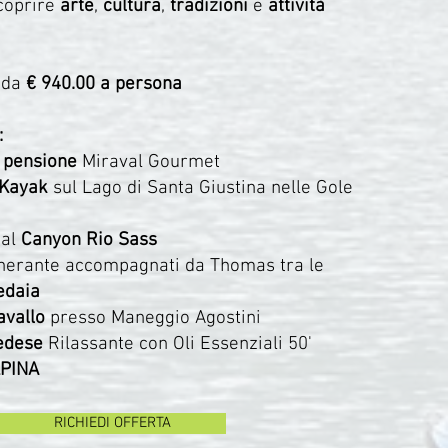
coprire
arte
,
cultura
,
tradizioni
e
attività
e da
€ 940.00 a persona
:
 pensione
Miraval Gourmet
 Kayak
sul Lago di Santa Giustina nelle Gole
 al
Canyon Rio Sass
nerante accompagnati da Thomas tra le
edaia
avallo
presso Maneggio Agostini
edese
Rilassante con Oli Essenziali 50'
LPINA
RICHIEDI OFFERTA