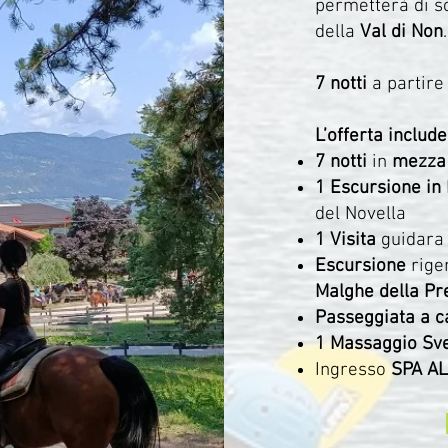
permetterà di s
della
Val di Non
.
7 notti
a partir
L’offerta include
7 notti
in
mezza
1 Escursione in
del Novella
1 Visita
guidara
Escursione
rige
Malghe della Pr
Passeggiata a c
1 Massaggio Sv
Ingresso
SPA A