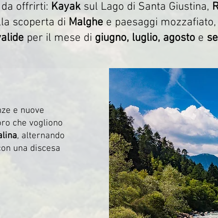
da offrirti:
Kayak
sul Lago di Santa Giustina,
R
la scoperta di
Malghe
e paesaggi mozzafiato, 
valide
per il mese di
giugno, luglio, agosto
e
se
enze e nuove
oro che vogliono
lina
, alternando
con una discesa