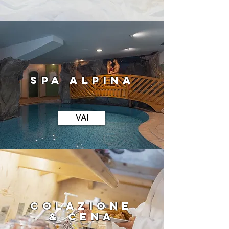
SPA ALPINA
VAI
COLAZIONE
&
CENA