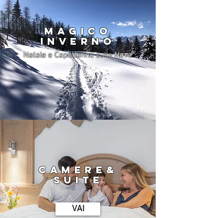
MAGICO
INVERNO
Natale e Capodanno
sulla Neve
CAMERE&
SUITE
VAI