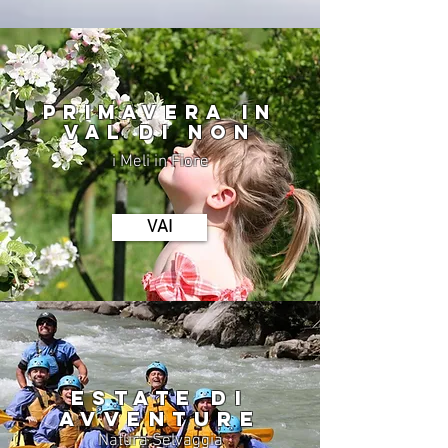
PRIMAVERA IN
VAL DI NON
i Meli in Fiore
VAI
ESTATE DI
AVVENTURE
Natura Selvaggia